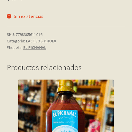
My account
Sin existencias
Página de ejemplo
SKU:
7798305611016
Categoría:
LACTEOS Y HUEV
Privacy Policy
Etiqueta:
EL PICHANAL
Sample Page
Productos relacionados
Shop
Tienda
Wishlist
Wishlist