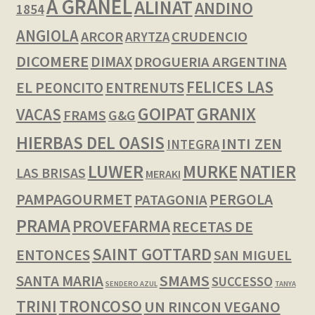
A GRANEL
ALINAT
ANDINO
1854
ANGIOLA
ARCOR
CRUDENCIO
ARYTZA
DICOMERE
DIMAX
DROGUERIA ARGENTINA
FELICES LAS
EL PEONCITO
ENTRENUTS
GOIPAT
GRANIX
VACAS
FRAMS
G&G
HIERBAS DEL OASIS
INTI ZEN
INTEGRA
LUWER
NATIER
MURKE
LAS BRISAS
MERAKI
PAMPAGOURMET
PERGOLA
PATAGONIA
PRAMA
PROVEFARMA
RECETAS DE
SAINT GOTTARD
ENTONCES
SAN MIGUEL
SMAMS
SANTA MARIA
SUCCESSO
SENDERO AZUL
TANYA
TRINI
TRONCOSO
UN RINCON VEGANO