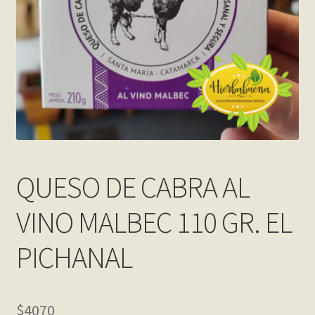
Contact
Finalizar compra
Frequently Questions
Home shop 2 – restaurant
Home shop 3 – organic
QUESO DE CABRA AL
Home shop 4 – wine
VINO MALBEC 110 GR. EL
home_
PICHANAL
inicio
Mi cuenta
$
4070