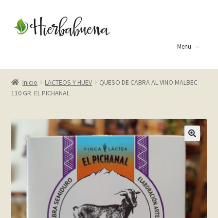
Ir
Ir
a
al
la
contenido
Menu
≡
navegación
Inicio
Inicio
LACTEOS Y HUEV
QUESO DE CABRA AL VINO MALBEC
110 GR. EL PICHANAL
About Us
Blog
Carrito
🔍
Cart
Checkout