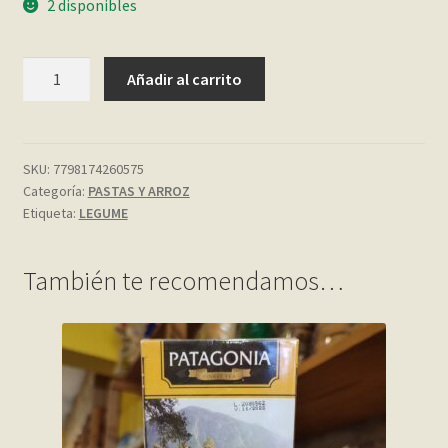
2 disponibles
My account
PASTA
Añadir al carrito
GARBANZO
Página de ejemplo
FUSILLI
284
Privacy Policy
GR.
SKU:
7798174260575
Categoría:
PASTAS Y ARROZ
LEGUME
Sample Page
Etiqueta:
LEGUME
cantidad
Shop
También te recomendamos…
Tienda
Wishlist
Wishlist