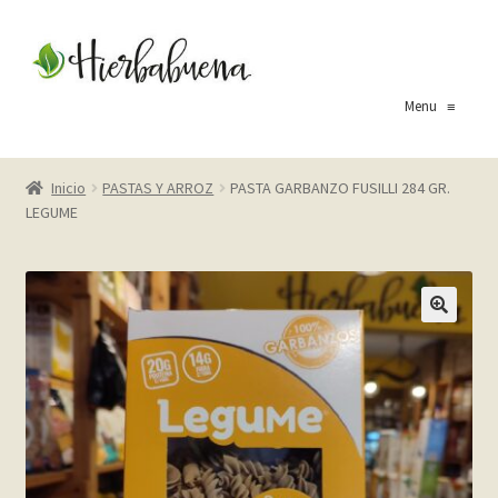
Ir
Ir
a
al
la
contenido
Menu
≡
navegación
Inicio
Inicio
PASTAS Y ARROZ
PASTA GARBANZO FUSILLI 284 GR.
LEGUME
About Us
Blog
Carrito
Cart
Checkout