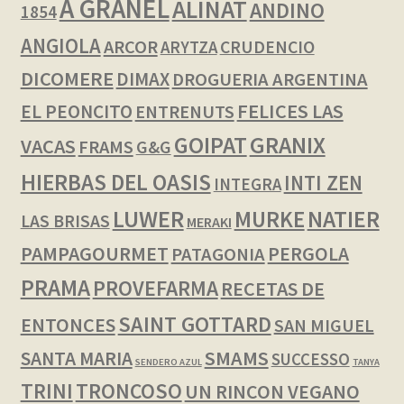
A GRANEL
ALINAT
ANDINO
1854
ANGIOLA
ARCOR
CRUDENCIO
ARYTZA
DICOMERE
DIMAX
DROGUERIA ARGENTINA
FELICES LAS
EL PEONCITO
ENTRENUTS
GOIPAT
GRANIX
VACAS
FRAMS
G&G
HIERBAS DEL OASIS
INTI ZEN
INTEGRA
LUWER
NATIER
MURKE
LAS BRISAS
MERAKI
PAMPAGOURMET
PERGOLA
PATAGONIA
PRAMA
PROVEFARMA
RECETAS DE
SAINT GOTTARD
ENTONCES
SAN MIGUEL
SMAMS
SANTA MARIA
SUCCESSO
SENDERO AZUL
TANYA
TRINI
TRONCOSO
UN RINCON VEGANO