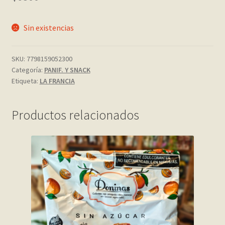
My account
Sin existencias
Página de ejemplo
SKU:
7798159052300
Categoría:
PANIF. Y SNACK
Privacy Policy
Etiqueta:
LA FRANCIA
Sample Page
Productos relacionados
Shop
Tienda
Wishlist
Wishlist