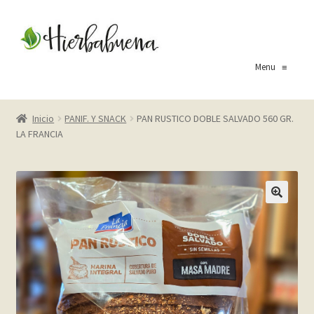
Ir
Ir
a
al
la
contenido
Menu
≡
navegación
Inicio
Inicio
PANIF. Y SNACK
PAN RUSTICO DOBLE SALVADO 560 GR.
LA FRANCIA
About Us
Blog
Carrito
Cart
Checkout