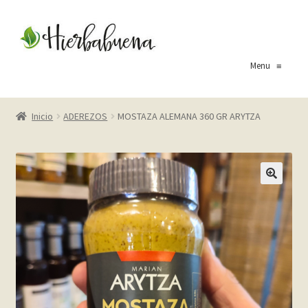
Ir
Ir
a
al
la
contenido
Menu
≡
navegación
Inicio
Inicio
ADEREZOS
MOSTAZA ALEMANA 360 GR ARYTZA
About Us
Blog
Carrito
Cart
Checkout