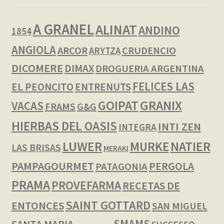
A GRANEL
ALINAT
ANDINO
1854
ANGIOLA
ARCOR
CRUDENCIO
ARYTZA
DICOMERE
DIMAX
DROGUERIA ARGENTINA
FELICES LAS
EL PEONCITO
ENTRENUTS
GOIPAT
GRANIX
VACAS
FRAMS
G&G
HIERBAS DEL OASIS
INTI ZEN
INTEGRA
LUWER
NATIER
MURKE
LAS BRISAS
MERAKI
PAMPAGOURMET
PERGOLA
PATAGONIA
PRAMA
PROVEFARMA
RECETAS DE
SAINT GOTTARD
ENTONCES
SAN MIGUEL