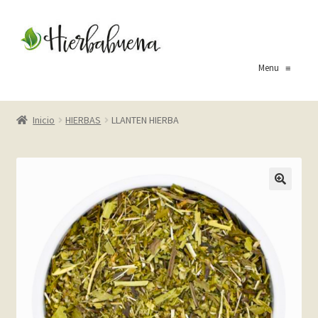
Ir
Ir
a
al
la
contenido
Menu
≡
navegación
Inicio
Inicio
HIERBAS
LLANTEN HIERBA
About Us
Blog
Carrito
Cart
Checkout