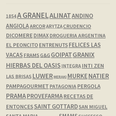
A GRANEL
ALINAT
ANDINO
1854
ANGIOLA
ARCOR
CRUDENCIO
ARYTZA
DICOMERE
DIMAX
DROGUERIA ARGENTINA
FELICES LAS
EL PEONCITO
ENTRENUTS
GOIPAT
GRANIX
VACAS
FRAMS
G&G
HIERBAS DEL OASIS
INTI ZEN
INTEGRA
LUWER
NATIER
MURKE
LAS BRISAS
MERAKI
PAMPAGOURMET
PERGOLA
PATAGONIA
PRAMA
PROVEFARMA
RECETAS DE
SAINT GOTTARD
ENTONCES
SAN MIGUEL