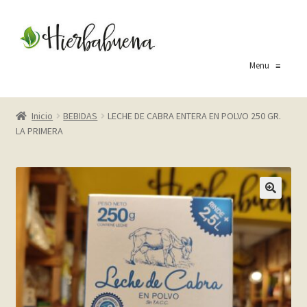
Ir
Ir
a
al
la
contenido
Menu
≡
navegación
Inicio
Inicio
BEBIDAS
LECHE DE CABRA ENTERA EN POLVO 250 GR.
LA PRIMERA
About Us
Blog
Carrito
Cart
Checkout