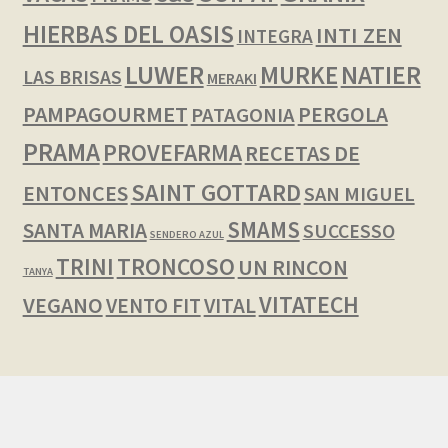
HIERBAS DEL OASIS
INTI ZEN
INTEGRA
LUWER
NATIER
MURKE
LAS BRISAS
MERAKI
PAMPAGOURMET
PERGOLA
PATAGONIA
PRAMA
PROVEFARMA
RECETAS DE
SAINT GOTTARD
ENTONCES
SAN MIGUEL
SMAMS
SANTA MARIA
SUCCESSO
SENDERO AZUL
TRINI
TRONCOSO
UN RINCON
TANYA
VITATECH
VEGANO
VENTO FIT
VITAL