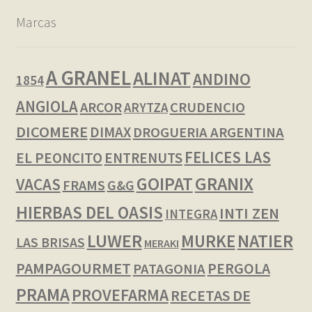
Marcas
A GRANEL
ALINAT
ANDINO
1854
ANGIOLA
ARCOR
CRUDENCIO
ARYTZA
DICOMERE
DIMAX
DROGUERIA ARGENTINA
FELICES LAS
EL PEONCITO
ENTRENUTS
GOIPAT
GRANIX
VACAS
FRAMS
G&G
HIERBAS DEL OASIS
INTI ZEN
INTEGRA
LUWER
NATIER
MURKE
LAS BRISAS
MERAKI
PAMPAGOURMET
PERGOLA
PATAGONIA
PRAMA
PROVEFARMA
RECETAS DE