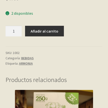
My account
2 disponibles
Página de ejemplo
KEFIR
Añadir al carrito
SABOR
Privacy Policy
POM//MAND//LIMON
330
Sample Page
CC.
SKU:
1002
Categoría:
BEBIDAS
ARMONIA
Shop
Etiqueta:
ARMONIA
cantidad
Tienda
Productos relacionados
Wishlist
Wishlist