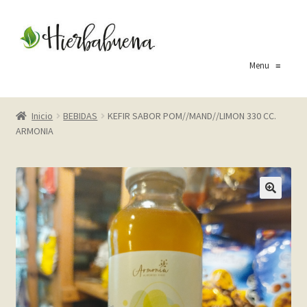
Ir
Ir
a
al
la
contenido
Menu
≡
navegación
Inicio
Inicio
BEBIDAS
KEFIR SABOR POM//MAND//LIMON 330 CC.
ARMONIA
About Us
Blog
Carrito
Cart
Checkout