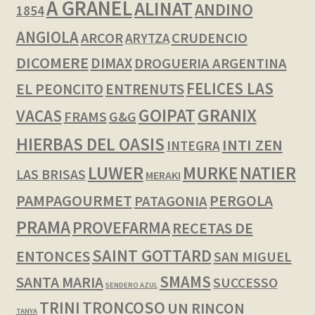
A GRANEL
ALINAT
ANDINO
1854
ANGIOLA
ARCOR
CRUDENCIO
ARYTZA
DICOMERE
DIMAX
DROGUERIA ARGENTINA
FELICES LAS
EL PEONCITO
ENTRENUTS
GOIPAT
GRANIX
VACAS
FRAMS
G&G
HIERBAS DEL OASIS
INTI ZEN
INTEGRA
LUWER
NATIER
MURKE
LAS BRISAS
MERAKI
PAMPAGOURMET
PERGOLA
PATAGONIA
PRAMA
PROVEFARMA
RECETAS DE
SAINT GOTTARD
ENTONCES
SAN MIGUEL
SMAMS
SANTA MARIA
SUCCESSO
SENDERO AZUL
TRINI
TRONCOSO
UN RINCON
TANYA