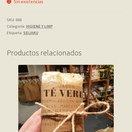
Sin existencias
My account
SKU:
668
Categoría:
HIGIENE Y LIMP
Página de ejemplo
Etiqueta:
SEIJAKU
Privacy Policy
Productos relacionados
Sample Page
Shop
Tienda
Wishlist
Wishlist