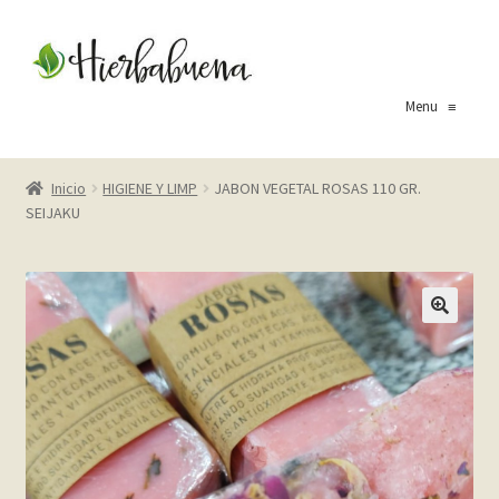
Ir
Ir
a
al
la
contenido
Menu
≡
navegación
Inicio
Inicio
HIGIENE Y LIMP
JABON VEGETAL ROSAS 110 GR.
SEIJAKU
About Us
Blog
Carrito
Cart
Checkout