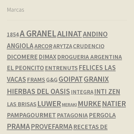
Marcas
A GRANEL
ALINAT
ANDINO
1854
ANGIOLA
ARCOR
CRUDENCIO
ARYTZA
DICOMERE
DIMAX
DROGUERIA ARGENTINA
FELICES LAS
EL PEONCITO
ENTRENUTS
GOIPAT
GRANIX
VACAS
FRAMS
G&G
HIERBAS DEL OASIS
INTI ZEN
INTEGRA
LUWER
NATIER
MURKE
LAS BRISAS
MERAKI
PAMPAGOURMET
PERGOLA
PATAGONIA
PRAMA
PROVEFARMA
RECETAS DE