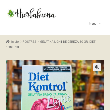
Ir
Ir
a
al
la
contenido
Menu
≡
navegación
Inicio
Inicio
POSTRES
GELATINA LIGHT DE CEREZA 30 GR. DIET
KONTROL
About Us
Blog
Carrito
Cart
Checkout