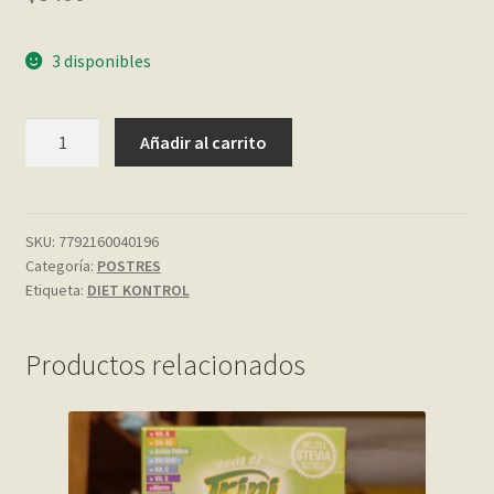
My account
3 disponibles
Página de ejemplo
GELATINA
Añadir al carrito
LIGHT
Privacy Policy
DE
CEREZA
Sample Page
30
SKU:
7792160040196
Categoría:
POSTRES
GR.
Shop
Etiqueta:
DIET KONTROL
DIET
KONTROL
Tienda
cantidad
Productos relacionados
Wishlist
Wishlist