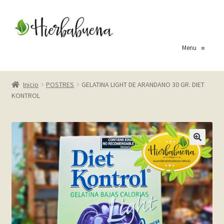
Ir
Ir
a
al
la
contenido
Menu
≡
navegación
Inicio
Inicio
POSTRES
GELATINA LIGHT DE ARANDANO 30 GR. DIET
KONTROL
About Us
Blog
Carrito
Cart
Checkout