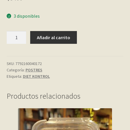
My account
3 disponibles
Página de ejemplo
GELATINA
Añadir al carrito
LIGHT
Privacy Policy
DE
ARANDANO
Sample Page
30
SKU:
7792160040172
Categoría:
POSTRES
GR.
Shop
Etiqueta:
DIET KONTROL
DIET
KONTROL
Tienda
cantidad
Productos relacionados
Wishlist
Wishlist