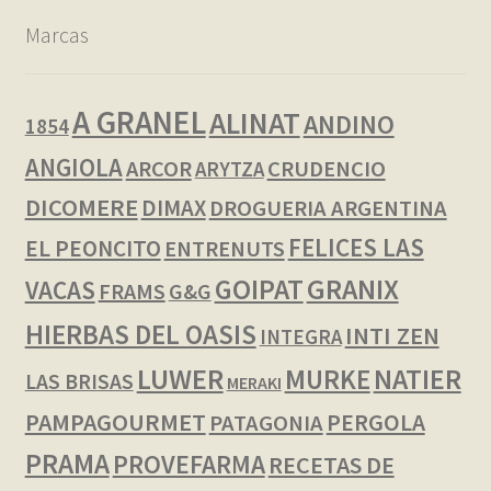
Marcas
A GRANEL
ALINAT
ANDINO
1854
ANGIOLA
ARCOR
CRUDENCIO
ARYTZA
DICOMERE
DIMAX
DROGUERIA ARGENTINA
FELICES LAS
EL PEONCITO
ENTRENUTS
GOIPAT
GRANIX
VACAS
FRAMS
G&G
HIERBAS DEL OASIS
INTI ZEN
INTEGRA
LUWER
NATIER
MURKE
LAS BRISAS
MERAKI
PAMPAGOURMET
PERGOLA
PATAGONIA
PRAMA
PROVEFARMA
RECETAS DE