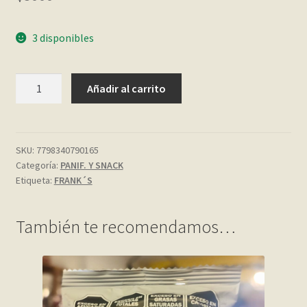
My account
3 disponibles
Página de ejemplo
GALLETITAS
Añadir al carrito
DE
Privacy Policy
CHOCOLATE
S//TACC
Sample Page
120
SKU:
7798340790165
Categoría:
PANIF. Y SNACK
GR.
Shop
Etiqueta:
FRANK´S
FRANKS
cantidad
Tienda
También te recomendamos…
Wishlist
Wishlist