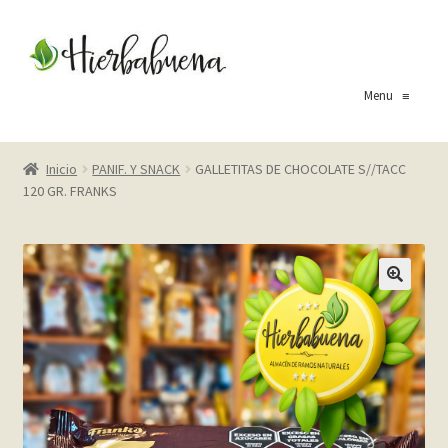
Ir
Ir
a
al
la
contenido
Menu
≡
navegación
Inicio
Inicio
PANIF. Y SNACK
GALLETITAS DE CHOCOLATE S//TACC
120 GR. FRANKS
About Us
Blog
Carrito
Cart
Checkout