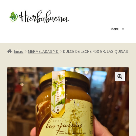
Ir
Ir
a
al
la
contenido
Menu
≡
navegación
Inicio
Inicio
MERMELADAS Y D
DULCE DE LECHE 450 GR. LAS QUINAS
About Us
Blog
Carrito
Cart
Checkout