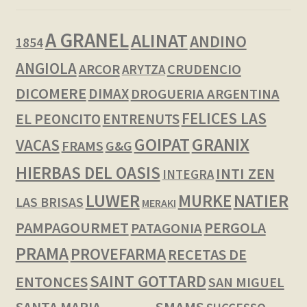
A GRANEL
ALINAT
ANDINO
1854
ANGIOLA
ARCOR
CRUDENCIO
ARYTZA
DICOMERE
DIMAX
DROGUERIA ARGENTINA
FELICES LAS
EL PEONCITO
ENTRENUTS
GOIPAT
GRANIX
VACAS
FRAMS
G&G
HIERBAS DEL OASIS
INTI ZEN
INTEGRA
LUWER
NATIER
MURKE
LAS BRISAS
MERAKI
PAMPAGOURMET
PERGOLA
PATAGONIA
PRAMA
PROVEFARMA
RECETAS DE
SAINT GOTTARD
ENTONCES
SAN MIGUEL