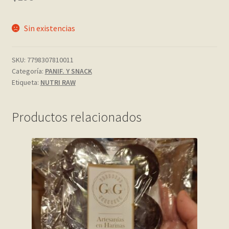
My account
Sin existencias
Página de ejemplo
SKU:
7798307810011
Categoría:
PANIF. Y SNACK
Privacy Policy
Etiqueta:
NUTRI RAW
Sample Page
Productos relacionados
Shop
Tienda
Wishlist
Wishlist