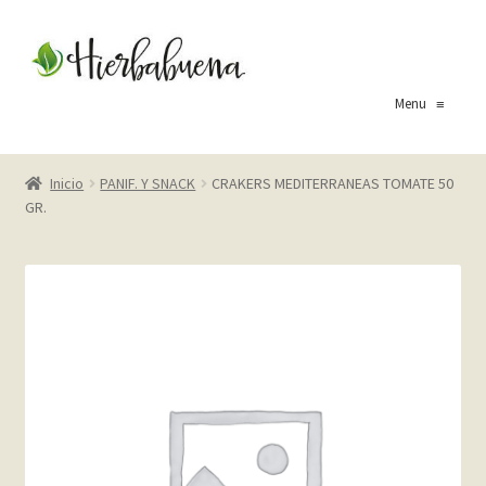
Ir
Ir
a
al
la
contenido
Menu
≡
navegación
Inicio
Inicio
PANIF. Y SNACK
CRAKERS MEDITERRANEAS TOMATE 50
GR.
About Us
Blog
Carrito
Cart
Checkout