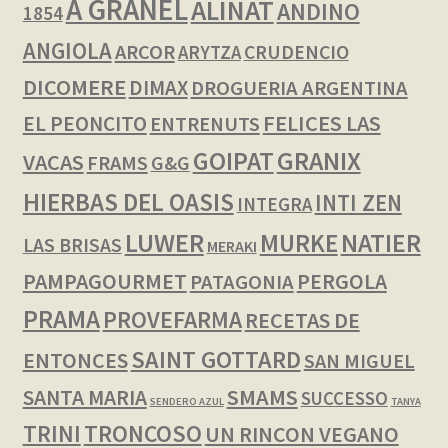
A GRANEL
ALINAT
ANDINO
1854
ANGIOLA
ARCOR
CRUDENCIO
ARYTZA
DICOMERE
DIMAX
DROGUERIA ARGENTINA
FELICES LAS
EL PEONCITO
ENTRENUTS
GOIPAT
GRANIX
VACAS
FRAMS
G&G
HIERBAS DEL OASIS
INTI ZEN
INTEGRA
LUWER
NATIER
MURKE
LAS BRISAS
MERAKI
PAMPAGOURMET
PERGOLA
PATAGONIA
PRAMA
PROVEFARMA
RECETAS DE
SAINT GOTTARD
ENTONCES
SAN MIGUEL
SMAMS
SANTA MARIA
SUCCESSO
SENDERO AZUL
TANYA
TRINI
TRONCOSO
UN RINCON VEGANO