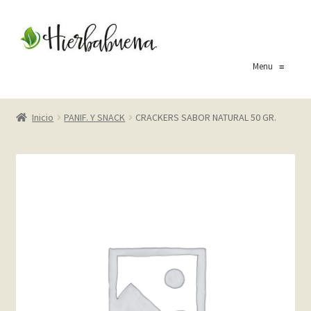
Ir
Ir
a
al
la
contenido
Menu
≡
navegación
Inicio
Inicio
PANIF. Y SNACK
CRACKERS SABOR NATURAL 50 GR.
About Us
Blog
Carrito
Cart
Checkout