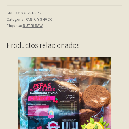
My account
SKU:
7798307810042
Categoría:
PANIF. Y SNACK
Etiqueta:
NUTRI RAW
Página de ejemplo
Privacy Policy
Productos relacionados
Sample Page
Shop
Tienda
Wishlist
Wishlist