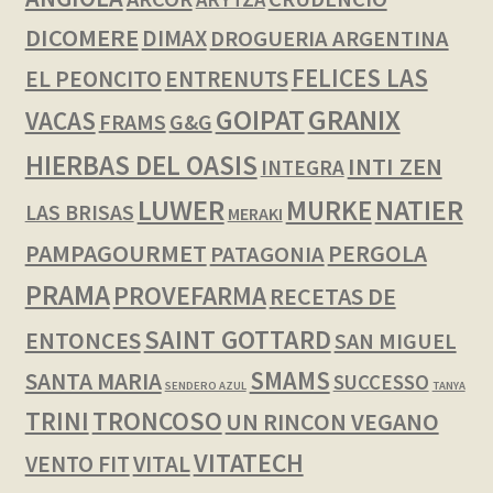
DICOMERE
DIMAX
DROGUERIA ARGENTINA
FELICES LAS
EL PEONCITO
ENTRENUTS
GOIPAT
GRANIX
VACAS
FRAMS
G&G
HIERBAS DEL OASIS
INTI ZEN
INTEGRA
LUWER
NATIER
MURKE
LAS BRISAS
MERAKI
PAMPAGOURMET
PERGOLA
PATAGONIA
PRAMA
PROVEFARMA
RECETAS DE
SAINT GOTTARD
ENTONCES
SAN MIGUEL
SMAMS
SANTA MARIA
SUCCESSO
SENDERO AZUL
TANYA
TRINI
TRONCOSO
UN RINCON VEGANO
VITATECH
VENTO FIT
VITAL