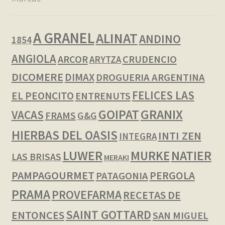
A GRANEL
ALINAT
ANDINO
1854
ANGIOLA
ARCOR
CRUDENCIO
ARYTZA
DICOMERE
DIMAX
DROGUERIA ARGENTINA
FELICES LAS
EL PEONCITO
ENTRENUTS
GOIPAT
GRANIX
VACAS
FRAMS
G&G
HIERBAS DEL OASIS
INTI ZEN
INTEGRA
LUWER
NATIER
MURKE
LAS BRISAS
MERAKI
PAMPAGOURMET
PERGOLA
PATAGONIA
PRAMA
PROVEFARMA
RECETAS DE
SAINT GOTTARD
ENTONCES
SAN MIGUEL