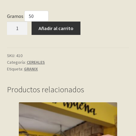
My account
Gramos
COPOS
Añadir al carrito
Página de ejemplo
INTEGRALES
GRANIX
Privacy Policy
cantidad
SKU:
410
Sample Page
Categoría:
CEREALES
Etiqueta:
GRANIX
Shop
Productos relacionados
Tienda
Wishlist
Wishlist