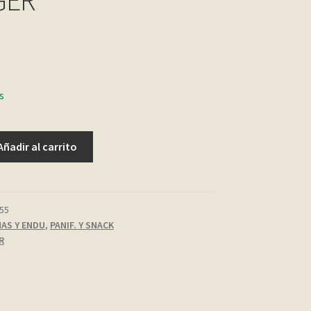
GER
s
Añadir al carrito
55
AS Y ENDU
,
PANIF. Y SNACK
R