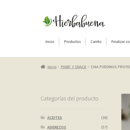
Ir
Ir
a
al
la
contenido
navegación
Inicio
Productos
Carrito
Finalizar c
Inicio
About Us
Blog
Carrito
Cart
Checkout
C
Inicio
PANIF. Y SNACK
CHIA PUDDINGS PROTE
Home shop 2 – restaurant
Home shop 3 – org
Página de ejemplo
Privacy Policy
Sample Pag
Categorías del producto
ACEITES
(38)
ADEREZOS
(57)