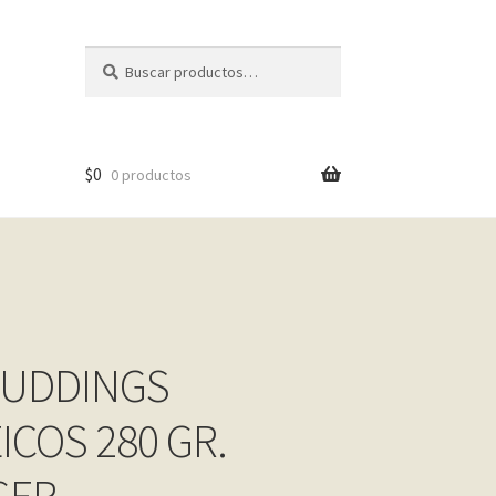
Buscar
Buscar
por:
$
0
0 productos
PUDDINGS
ICOS 280 GR.