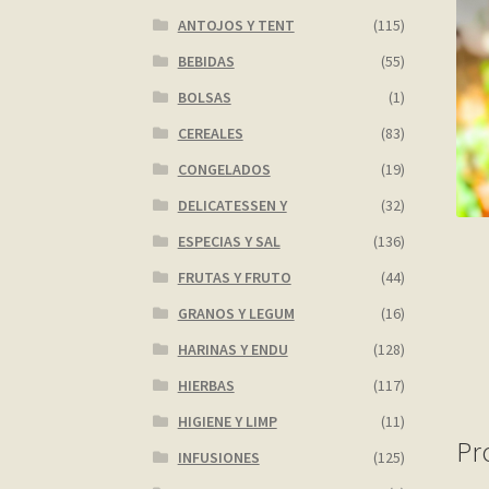
ANTOJOS Y TENT
(115)
BEBIDAS
(55)
BOLSAS
(1)
CEREALES
(83)
CONGELADOS
(19)
DELICATESSEN Y
(32)
ESPECIAS Y SAL
(136)
FRUTAS Y FRUTO
(44)
GRANOS Y LEGUM
(16)
HARINAS Y ENDU
(128)
HIERBAS
(117)
HIGIENE Y LIMP
(11)
Pr
INFUSIONES
(125)