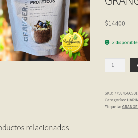
GRAN
$
14400
3 disponible
CHIA
PUDDINGS
PROTEICOS
280
GR.
SKU:
77984566501
Categorías:
HARIN
GRANGER
Etiqueta:
GRANGE
cantidad
oductos relacionados