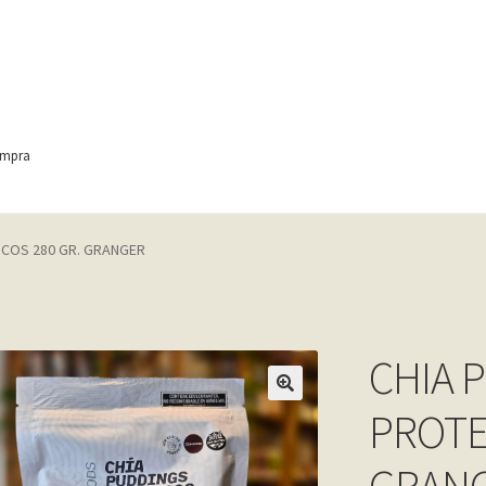
ompra
ontact
Finalizar compra
Frequently Questions
ICOS 280 GR. GRANGER
anic
Home shop 4 – wine
home_
inicio
Mi cuenta
My account
e
Shop
Tienda
Wishlist
Wishlist
CHIA 
PROTE