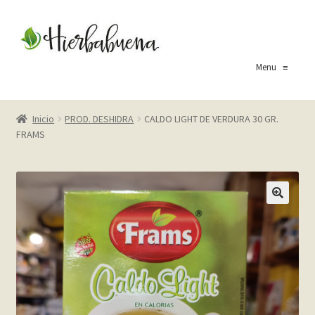
Ir
Ir
a
al
la
contenido
Menu
≡
navegación
Inicio
Inicio
PROD. DESHIDRA
CALDO LIGHT DE VERDURA 30 GR.
FRAMS
About Us
Blog
Carrito
Cart
Checkout