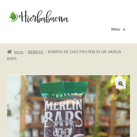
Ir
Ir
a
al
la
contenido
Menu
≡
navegación
Inicio
Inicio
BEBIDAS
BARRITA DE CAFE PROTEIN 55 GR. MERLIN
BARS
About Us
Blog
Carrito
Cart
Checkout