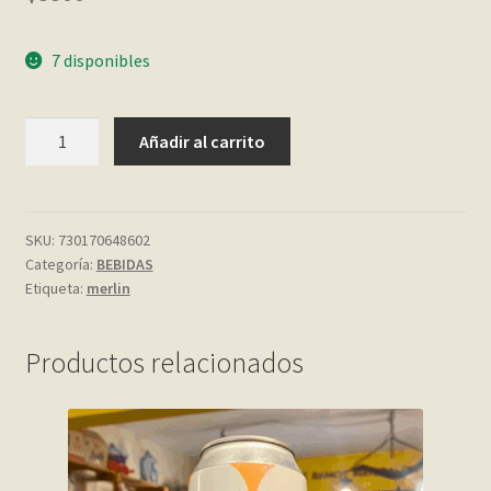
My account
7 disponibles
Página de ejemplo
BARRITA
Añadir al carrito
DE
Privacy Policy
CAFE
PROTEIN
Sample Page
55
SKU:
730170648602
Categoría:
BEBIDAS
GR.
Shop
Etiqueta:
merlin
MERLIN
BARS
Tienda
cantidad
Productos relacionados
Wishlist
Wishlist