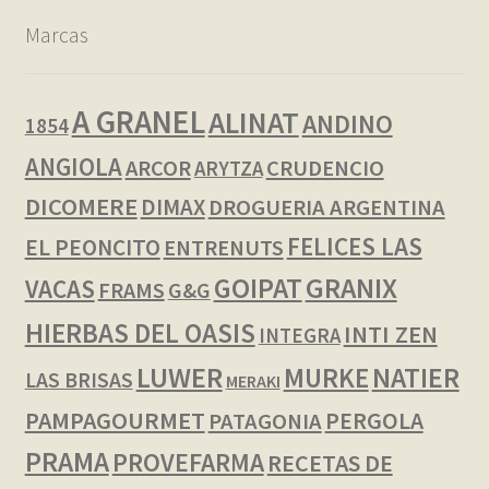
Marcas
A GRANEL
ALINAT
ANDINO
1854
ANGIOLA
ARCOR
CRUDENCIO
ARYTZA
DICOMERE
DIMAX
DROGUERIA ARGENTINA
FELICES LAS
EL PEONCITO
ENTRENUTS
GOIPAT
GRANIX
VACAS
FRAMS
G&G
HIERBAS DEL OASIS
INTI ZEN
INTEGRA
LUWER
NATIER
MURKE
LAS BRISAS
MERAKI
PAMPAGOURMET
PERGOLA
PATAGONIA
PRAMA
PROVEFARMA
RECETAS DE