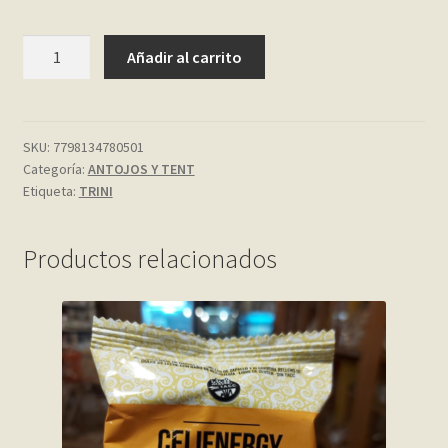
My account
BARRA
Añadir al carrito
DULCE
Página de ejemplo
DE
LECHE
25
Privacy Policy
SKU:
7798134780501
Categoría:
ANTOJOS Y TENT
GR.
Etiqueta:
TRINI
TRINI
Sample Page
cantidad
Shop
Productos relacionados
Tienda
Wishlist
Wishlist