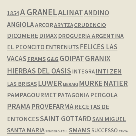
A GRANEL
ALINAT
ANDINO
1854
ANGIOLA
ARCOR
CRUDENCIO
ARYTZA
DICOMERE
DIMAX
DROGUERIA ARGENTINA
FELICES LAS
EL PEONCITO
ENTRENUTS
GOIPAT
GRANIX
VACAS
FRAMS
G&G
HIERBAS DEL OASIS
INTI ZEN
INTEGRA
LUWER
NATIER
MURKE
LAS BRISAS
MERAKI
PAMPAGOURMET
PERGOLA
PATAGONIA
PRAMA
PROVEFARMA
RECETAS DE
SAINT GOTTARD
ENTONCES
SAN MIGUEL
SMAMS
SANTA MARIA
SUCCESSO
SENDERO AZUL
TANYA