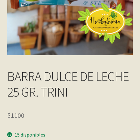
Contact
Finalizar compra
Frequently Questions
Home shop 2 – restaurant
Home shop 3 – organic
BARRA DULCE DE LECHE
Home shop 4 – wine
25 GR. TRINI
home_
$
1100
inicio
15 disponibles
Mi cuenta