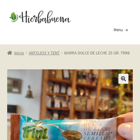
Ir
Ir
a
al
la
contenido
Menu
≡
navegación
Inicio
Inicio
ANTOJOS Y TENT
BARRA DULCE DE LECHE 25 GR. TRINI
About Us
Blog
Carrito
Cart
Checkout