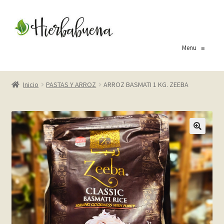
Ir
Ir
a
al
la
contenido
Menu
≡
navegación
Inicio
Inicio
PASTAS Y ARROZ
ARROZ BASMATI 1 KG. ZEEBA
About Us
Blog
Carrito
Cart
Checkout