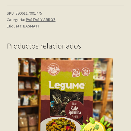
My account
SKU:
8906117001775
Categoría:
PASTAS Y ARROZ
Etiqueta:
BASMATI
Página de ejemplo
Privacy Policy
Productos relacionados
Sample Page
Shop
Tienda
Wishlist
Wishlist