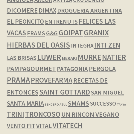
DICOMERE
DIMAX
DROGUERIA ARGENTINA
FELICES LAS
EL PEONCITO
ENTRENUTS
GOIPAT
GRANIX
VACAS
FRAMS
G&G
HIERBAS DEL OASIS
INTI ZEN
INTEGRA
LUWER
NATIER
MURKE
LAS BRISAS
MERAKI
PAMPAGOURMET
PERGOLA
PATAGONIA
PRAMA
PROVEFARMA
RECETAS DE
SAINT GOTTARD
ENTONCES
SAN MIGUEL
SMAMS
SANTA MARIA
SUCCESSO
SENDERO AZUL
TANYA
TRINI
TRONCOSO
UN RINCON VEGANO
VITATECH
VENTO FIT
VITAL