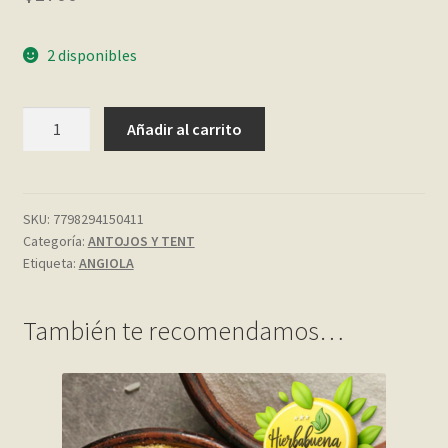
My account
2 disponibles
Página de ejemplo
ALFAJORES
Añadir al carrito
DE
Privacy Policy
CHOC.
CON
Sample Page
LIMON
SKU:
7798294150411
Categoría:
ANTOJOS Y TENT
50
Shop
Etiqueta:
ANGIOLA
GR.
ANGIOLA
Tienda
cantidad
También te recomendamos…
Wishlist
Wishlist