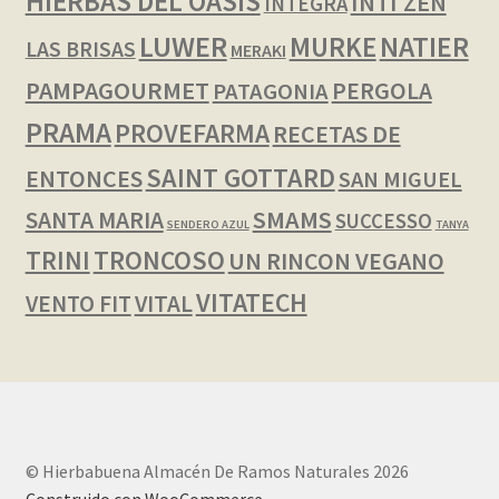
HIERBAS DEL OASIS
INTI ZEN
INTEGRA
LUWER
NATIER
MURKE
LAS BRISAS
MERAKI
PAMPAGOURMET
PERGOLA
PATAGONIA
PRAMA
PROVEFARMA
RECETAS DE
SAINT GOTTARD
ENTONCES
SAN MIGUEL
SMAMS
SANTA MARIA
SUCCESSO
SENDERO AZUL
TANYA
TRINI
TRONCOSO
UN RINCON VEGANO
VITATECH
VENTO FIT
VITAL
© Hierbabuena Almacén De Ramos Naturales 2026
Construido con WooCommerce
.