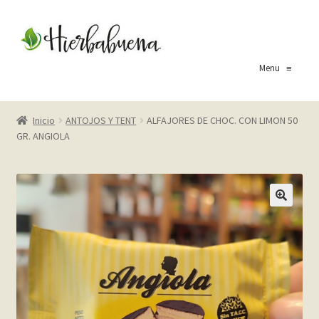
Ir
Ir
a
al
la
contenido
Menu
≡
navegación
Inicio
Inicio
ANTOJOS Y TENT
ALFAJORES DE CHOC. CON LIMON 50
GR. ANGIOLA
About Us
Blog
Carrito
Cart
Checkout