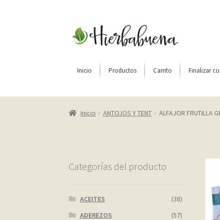
Ir
Ir
a
al
la
contenido
navegación
Inicio
Productos
Carrito
Finalizar c
Inicio
About Us
Blog
Carrito
Cart
Checkout
C
Inicio
ANTOJOS Y TENT
ALFAJOR FRUTILLA G
Home shop 2 – restaurant
Home shop 3 – org
Página de ejemplo
Privacy Policy
Sample Pag
Categorías del producto
ACEITES
(38)
ADEREZOS
(57)