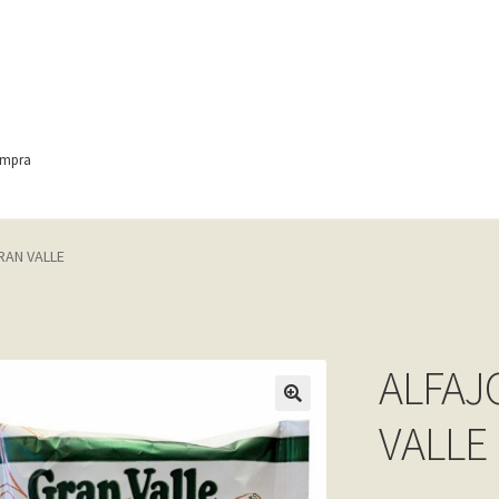
ompra
ontact
Finalizar compra
Frequently Questions
RAN VALLE
anic
Home shop 4 – wine
home_
inicio
Mi cuenta
My account
e
Shop
Tienda
Wishlist
Wishlist
ALFAJ
VALLE