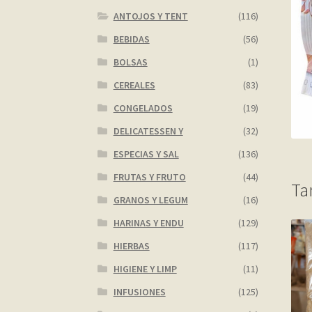
ANTOJOS Y TENT
(116)
BEBIDAS
(56)
BOLSAS
(1)
CEREALES
(83)
CONGELADOS
(19)
DELICATESSEN Y
(32)
ESPECIAS Y SAL
(136)
FRUTAS Y FRUTO
(44)
Ta
GRANOS Y LEGUM
(16)
HARINAS Y ENDU
(129)
HIERBAS
(117)
HIGIENE Y LIMP
(11)
INFUSIONES
(125)