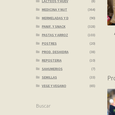
LACTEOS Y HUEV
(8)
MEDICINA Y NUT
(364)
MERMELADAS Y D
(90)
PANIF. Y SNACK
(328)
PASTAS Y ARROZ
(103)
POSTRES
(20)
PROD. DESHIDRA
(38)
REPOSTERIA
(10)
SAHUMERIOS
(7)
Pr
SEMILLAS
(33)
VEGE Y VEGANO
(65)
Buscar