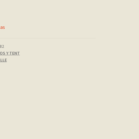
ias
82
OS Y TENT
LLE