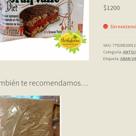
$
1200
Sin existenc
SKU:
77920820012
Categoría:
ANTOJ
Etiqueta:
GRAN VA
mbién te recomendamos…