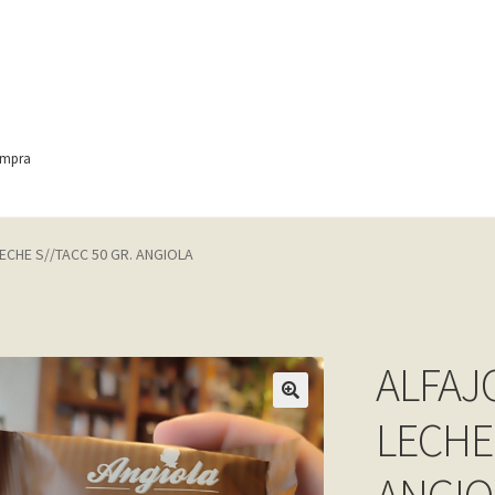
ompra
ontact
Finalizar compra
Frequently Questions
ECHE S//TACC 50 GR. ANGIOLA
anic
Home shop 4 – wine
home_
inicio
Mi cuenta
My account
e
Shop
Tienda
Wishlist
Wishlist
ALFAJ
LECHE 