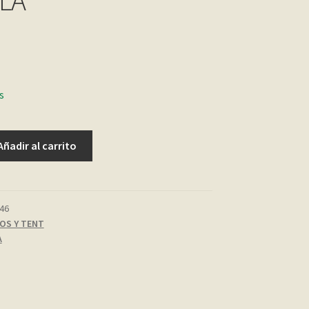
LA
s
Añadir al carrito
46
OS Y TENT
A