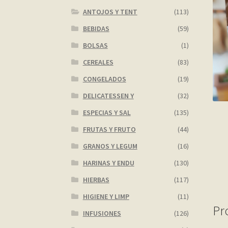
ANTOJOS Y TENT
(113)
BEBIDAS
(59)
BOLSAS
(1)
CEREALES
(83)
CONGELADOS
(19)
DELICATESSEN Y
(32)
ESPECIAS Y SAL
(135)
FRUTAS Y FRUTO
(44)
GRANOS Y LEGUM
(16)
HARINAS Y ENDU
(130)
HIERBAS
(117)
HIGIENE Y LIMP
(11)
Pr
INFUSIONES
(126)