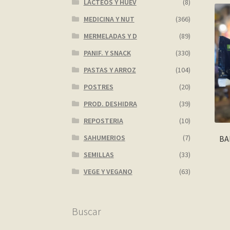
LACTEOS Y HUEV
(8)
MEDICINA Y NUT
(366)
MERMELADAS Y D
(89)
PANIF. Y SNACK
(330)
PASTAS Y ARROZ
(104)
POSTRES
(20)
PROD. DESHIDRA
(39)
REPOSTERIA
(10)
SAHUMERIOS
(7)
BA
SEMILLAS
(33)
VEGE Y VEGANO
(63)
Buscar