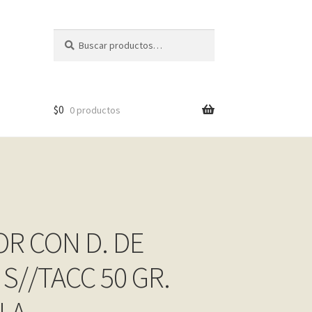
Buscar
Buscar
por:
$
0
0 productos
OR CON D. DE
S//TACC 50 GR.