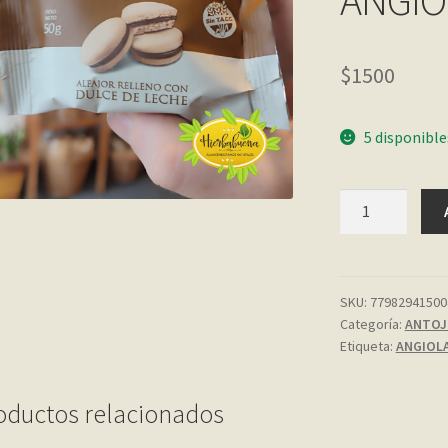
ANGIO
$
1500
5 disponible
ALFAJOR
CON
D.
DE
LECHE
SKU:
77982941500
Categoría:
ANTOJ
S//TACC
Etiqueta:
ANGIOL
50
GR.
ANGIOLA
oductos relacionados
cantidad