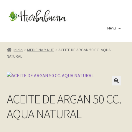
Ir
Ir
a
al
la
contenido
Menu
≡
navegación
Inicio
Inicio
MEDICINA Y NUT
ACEITE DE ARGAN 50 CC. AQUA
NATURAL
About Us
Blog
Carrito
ACEITE DE ARGAN 50 CC.
Cart
AQUA NATURAL
Checkout