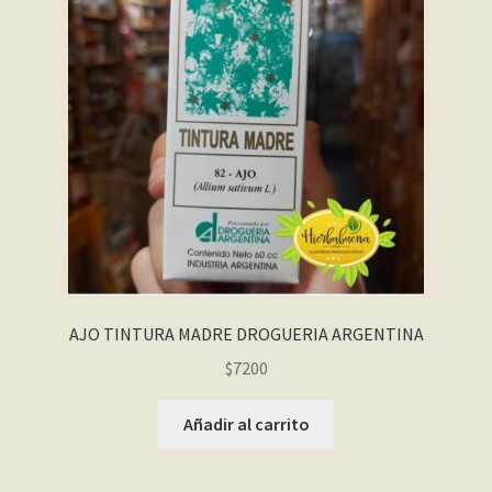
My account
Página de ejemplo
Privacy Policy
Sample Page
Shop
AJO TINTURA MADRE DROGUERIA ARGENTINA
Tienda
$
7200
Wishlist
Añadir al carrito
Wishlist