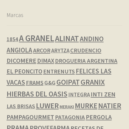
Marcas
A GRANEL
ALINAT
ANDINO
1854
ANGIOLA
ARCOR
CRUDENCIO
ARYTZA
DICOMERE
DIMAX
DROGUERIA ARGENTINA
FELICES LAS
EL PEONCITO
ENTRENUTS
GOIPAT
GRANIX
VACAS
FRAMS
G&G
HIERBAS DEL OASIS
INTI ZEN
INTEGRA
LUWER
NATIER
MURKE
LAS BRISAS
MERAKI
PAMPAGOURMET
PERGOLA
PATAGONIA
PRAMA
PROVEFARMA
RECETAS DE