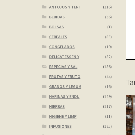
ANTOJOS Y TENT
(116)
BEBIDAS
(56)
BOLSAS
(1)
CEREALES
(83)
CONGELADOS
(19)
DELICATESSEN Y
(32)
ESPECIAS Y SAL
(136)
FRUTAS Y FRUTO
(44)
Ta
GRANOS Y LEGUM
(16)
HARINAS Y ENDU
(129)
HIERBAS
(117)
HIGIENE Y LIMP
(11)
INFUSIONES
(125)