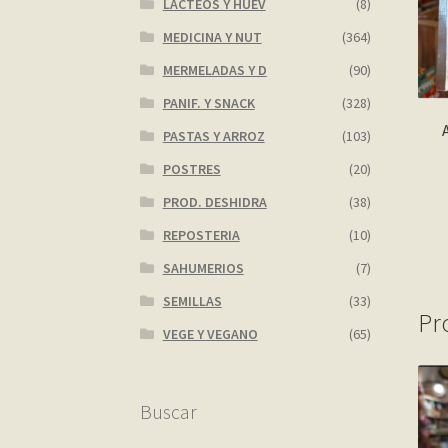
LACTEOS Y HUEV
(8)
MEDICINA Y NUT
(364)
MERMELADAS Y D
(90)
PANIF. Y SNACK
(328)
PASTAS Y ARROZ
(103)
POSTRES
(20)
PROD. DESHIDRA
(38)
REPOSTERIA
(10)
SAHUMERIOS
(7)
SEMILLAS
(33)
Pr
VEGE Y VEGANO
(65)
Buscar