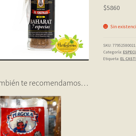
$
5860
Sin existenc
SKU:
77952580021
Categoría:
ESPECI
Etiqueta:
EL CAST
mbién te recomendamos…