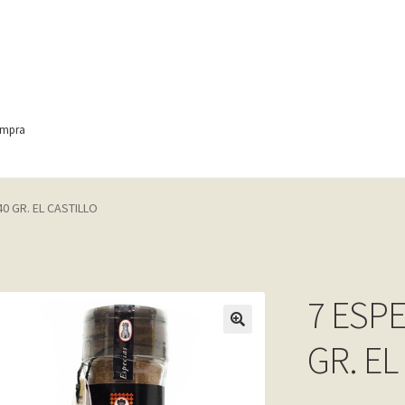
ompra
ontact
Finalizar compra
Frequently Questions
0 GR. EL CASTILLO
anic
Home shop 4 – wine
home_
inicio
Mi cuenta
My account
e
Shop
Tienda
Wishlist
Wishlist
7 ESP
GR. EL