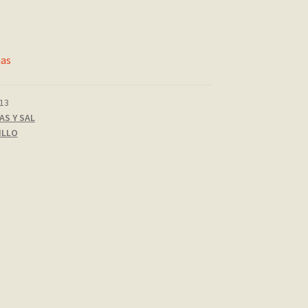
ias
13
AS Y SAL
ILLO