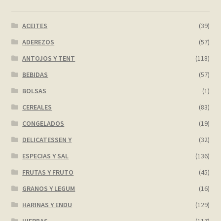
Contact
ACEITES
(39)
Finalizar compra
ADEREZOS
(57)
Frequently Questions
ANTOJOS Y TENT
(118)
BEBIDAS
(57)
Home shop 2 – restaurant
BOLSAS
(1)
CEREALES
(83)
Home shop 3 – organic
CONGELADOS
(19)
Home shop 4 – wine
DELICATESSEN Y
(32)
ESPECIAS Y SAL
(136)
home_
FRUTAS Y FRUTO
(45)
inicio
GRANOS Y LEGUM
(16)
HARINAS Y ENDU
(129)
Mi cuenta