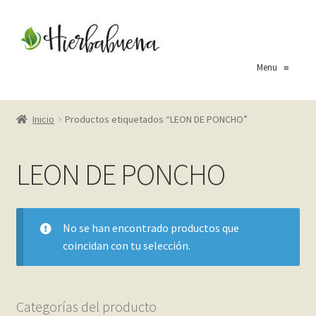
Ir
Ir
a
al
la
contenido
Menu
≡
navegación
Inicio
Inicio
Productos etiquetados “LEON DE PONCHO”
About Us
LEON DE PONCHO
Blog
Carrito
No se han encontrado productos que
coincidan con tu selección.
Cart
Checkout
Categorías del producto