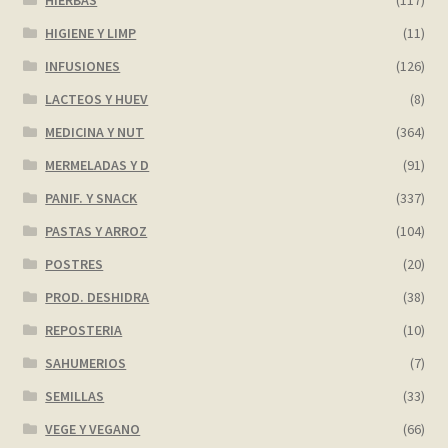
HIERBAS
(117)
HIGIENE Y LIMP
(11)
My account
INFUSIONES
(126)
Página de ejemplo
LACTEOS Y HUEV
(8)
MEDICINA Y NUT
(364)
Privacy Policy
MERMELADAS Y D
(91)
PANIF. Y SNACK
(337)
Sample Page
PASTAS Y ARROZ
(104)
Shop
POSTRES
(20)
PROD. DESHIDRA
(38)
Tienda
REPOSTERIA
(10)
Wishlist
SAHUMERIOS
(7)
SEMILLAS
(33)
Wishlist
VEGE Y VEGANO
(66)