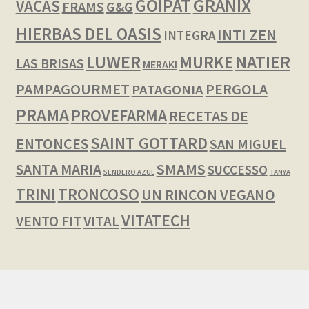
GOIPAT
GRANIX
VACAS
FRAMS
G&G
HIERBAS DEL OASIS
INTI ZEN
INTEGRA
LUWER
NATIER
MURKE
LAS BRISAS
MERAKI
PAMPAGOURMET
PERGOLA
PATAGONIA
PRAMA
PROVEFARMA
RECETAS DE
SAINT GOTTARD
ENTONCES
SAN MIGUEL
SMAMS
SANTA MARIA
SUCCESSO
SENDERO AZUL
TANYA
TRINI
TRONCOSO
UN RINCON VEGANO
VITATECH
VENTO FIT
VITAL