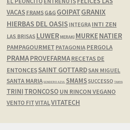
FELICES LAS
EL PEONCITO
ENTRENUTS
GOIPAT
GRANIX
VACAS
FRAMS
G&G
HIERBAS DEL OASIS
INTI ZEN
INTEGRA
LUWER
NATIER
MURKE
LAS BRISAS
MERAKI
PAMPAGOURMET
PERGOLA
PATAGONIA
PRAMA
PROVEFARMA
RECETAS DE
SAINT GOTTARD
ENTONCES
SAN MIGUEL
SMAMS
SANTA MARIA
SUCCESSO
SENDERO AZUL
TANYA
TRINI
TRONCOSO
UN RINCON VEGANO
VITATECH
VENTO FIT
VITAL