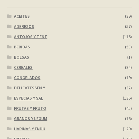
Contact
ACEITES
(39)
Finalizar compra
ADEREZOS
(57)
Frequently Questions
ANTOJOS Y TENT
(116)
BEBIDAS
(58)
Home shop 2 – restaurant
BOLSAS
(1)
CEREALES
(84)
Home shop 3 – organic
CONGELADOS
(19)
Home shop 4 – wine
DELICATESSEN Y
(32)
ESPECIAS Y SAL
(136)
home_
FRUTAS Y FRUTO
(45)
inicio
GRANOS Y LEGUM
(16)
HARINAS Y ENDU
(129)
Mi cuenta