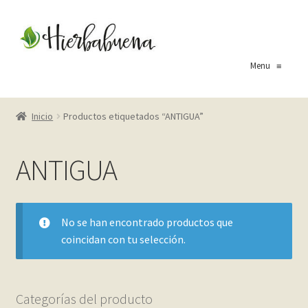
Ir
Ir
a
al
la
contenido
Menu
≡
navegación
Inicio
Inicio
Productos etiquetados “ANTIGUA”
About Us
ANTIGUA
Blog
Carrito
No se han encontrado productos que
coincidan con tu selección.
Cart
Checkout
Categorías del producto