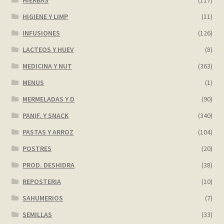
HIERBAS
(117)
HIGIENE Y LIMP
(11)
My account
INFUSIONES
(126)
Página de ejemplo
LACTEOS Y HUEV
(8)
MEDICINA Y NUT
(363)
Privacy Policy
MENUS
(1)
MERMELADAS Y D
(90)
Sample Page
PANIF. Y SNACK
(340)
Shop
PASTAS Y ARROZ
(104)
POSTRES
(20)
Tienda
PROD. DESHIDRA
(38)
Wishlist
REPOSTERIA
(10)
SAHUMERIOS
(7)
Wishlist
SEMILLAS
(33)